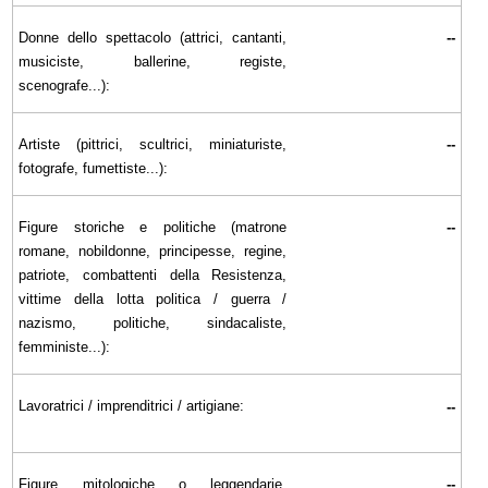
Donne dello spettacolo (attrici, cantanti,
--
musiciste, ballerine, registe,
scenografe...):
Artiste (pittrici, scultrici, miniaturiste,
--
fotografe, fumettiste...):
Figure storiche e politiche (matrone
--
romane, nobildonne, principesse, regine,
patriote, combattenti della Resistenza,
vittime della lotta politica / guerra /
nazismo, politiche, sindacaliste,
femministe...):
Lavoratrici / imprenditrici / artigiane:
--
Figure mitologiche o leggendarie,
--