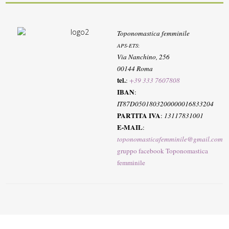
Toponomastica femminile
APS-ETS
:
Via Nanchino, 256
00144 Roma
tel.
:
+39 333 7607808
IBAN
:
IT87D0501803200000016833204
PARTITA IVA
:
13117831001
E-MAIL
:
toponomasticafemminile@gmail.com
gruppo facebook Toponomastica
femminile