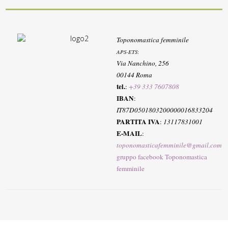
Toponomastica femminile
APS-ETS
:
Via Nanchino, 256
00144 Roma
tel.
:
+39 333 7607808
IBAN
:
IT87D0501803200000016833204
PARTITA IVA
:
13117831001
E-MAIL
:
toponomasticafemminile@gmail.com
gruppo facebook Toponomastica
femminile