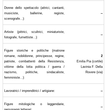
Donne dello spettacolo (attrici, cantanti,
musiciste, ballerine, registe,
--
scenografe...):
Artiste (pittrici, scultrici, miniaturiste,
--
fotografe, fumettiste...):
Figure storiche e politiche (matrone
romane, nobildonne, principesse, regine,
2
patriote, combattenti della Resistenza,
Emilia Pia (cortile)
vittime della lotta politica / guerra /
Lavinia F. Della
nazismo, politiche, sindacaliste,
Rovere (via)
femministe...):
Lavoratrici / imprenditrici / artigiane:
--
Figure mitologiche o leggendarie,
--
personaggi letterari: