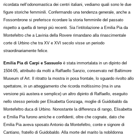
ricordata nell’odonomastica dei centri italiani, vediamo quali sono le due
figure storiche femminili. Confermando una tendenza generale, anche a
Fossombrone si preferisce ricordare la storia femminile del passato
rispetto a quella di tempi più recenti. Sia l’intitolazione a Emilia Pia da
Montefeltro che a Lavinia della Rovere rimandano alla rinascimentale
corte di Urbino che tra XV e XVI secolo visse un periodo
straordinariamente felice.
Emilia Pia di Carpi e Sassuolo
è stata immortalata in un dipinto del
1504-05, attribuito da molti a Raffaello Sanzio, conservato nel Baltimore
Museum of Art. Il ritratto la mostra in posa frontale, lo sguardo rivolto allo
spettatore, in un atteggiamento che ricorda moltissimo (ma in una
versione più austera e semplice) un altro dipinto di Raffaello, eseguito
nello stesso periodo per Elisabetta Gonzaga, moglie di Guidobaldo da
Montefeltro duca di Urbino. Nonostante la differenza di rango, Elisabetta
e Emilia Pia furono amiche e confidenti, oltre che cognate, dato che
Emilia Pia aveva sposato Antonio da Montefeltro, conte e signore di
Cantiano, fratello di Guidobaldo. Alla morte del marito la nobildonna