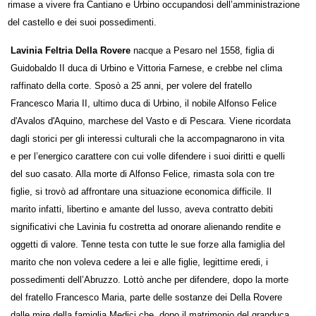
rimase a vivere fra Cantiano e Urbino occupandosi dell’amministrazione
del castello e dei suoi possedimenti.
Lavinia Feltria Della Rovere
nacque a Pesaro nel 1558, figlia di
Guidobaldo II duca di Urbino e Vittoria Farnese, e crebbe nel clima
raffinato della corte. Sposò a 25 anni, per volere del fratello
Francesco Maria II, ultimo duca di Urbino, il nobile Alfonso Felice
d'Avalos d'Aquino, marchese del Vasto e di Pescara. Viene ricordata
dagli storici per gli interessi culturali che la accompagnarono in vita
e per l’energico carattere con cui volle difendere i suoi diritti e quelli
del suo casato. Alla morte di Alfonso Felice, rimasta sola con tre
figlie, si trovò ad affrontare una situazione economica difficile. Il
marito infatti, libertino e amante del lusso, aveva contratto debiti
significativi che Lavinia fu costretta ad onorare alienando rendite e
oggetti di valore. Tenne testa con tutte le sue forze alla famiglia del
marito che non voleva cedere a lei e alle figlie, legittime eredi, i
possedimenti dell’Abruzzo. Lottò anche per difendere, dopo la morte
del fratello Francesco Maria, parte delle sostanze dei Della Rovere
dalle mire della famiglia Medici che, dopo il matrimonio del granduca