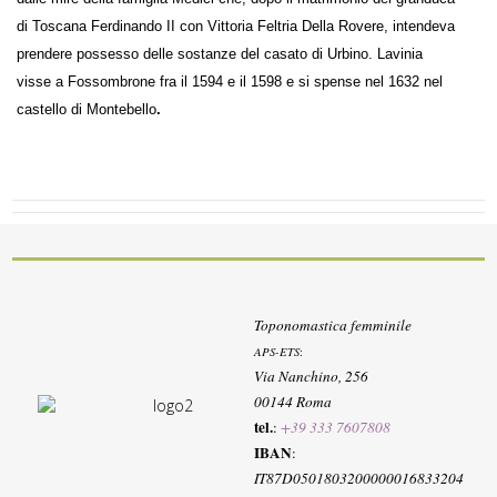
di Toscana Ferdinando II con Vittoria Feltria Della Rovere, intendeva
prendere possesso delle sostanze del casato di Urbino. Lavinia
visse a Fossombrone fra il 1594 e il 1598 e si spense nel 1632 nel
castello di Montebello
.
Toponomastica femminile
APS-ETS
:
Via Nanchino, 256
00144 Roma
tel.
:
+39 333 7607808
IBAN
:
IT87D0501803200000016833204