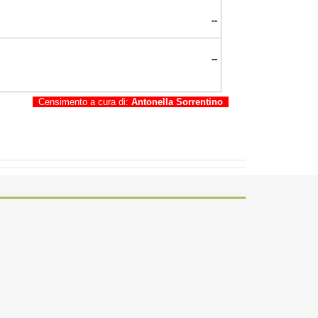
--
--
Censimento a cura di:
Antonella Sorrentino