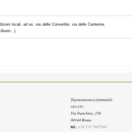
dizioni locali, ad es. via delle Convertite, via delle Canterine,
lustri...):
Toponomastica femminile
APS-ETS
:
Via Nanchino, 256
00144 Roma
tel.
:
+39 333 7607808