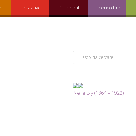
ri
Iniziative
Contributi
Dicono di noi
Nellie Bly (1864 – 1922)