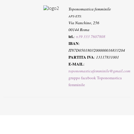
Toponomastica femminile
APS-ETS
:
Via Nanchino, 256
00144 Roma
tel.
:
+39 333 7607808
IBAN
:
IT87D0501803200000016833204
PARTITA IVA
:
13117831001
E-MAIL
:
toponomasticafemminile@gmail.com
gruppo facebook Toponomastica
femminile