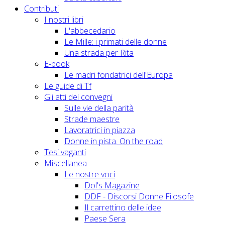
Contributi
I nostri libri
L'abbecedario
Le Mille: i primati delle donne
Una strada per Rita
E-book
Le madri fondatrici dell'Europa
Le guide di Tf
Gli atti dei convegni
Sulle vie della parità
Strade maestre
Lavoratrici in piazza
Donne in pista. On the road
Tesi vaganti
Miscellanea
Le nostre voci
Dol's Magazine
DDF - Discorsi Donne Filosofe
Il carrettino delle idee
Paese Sera