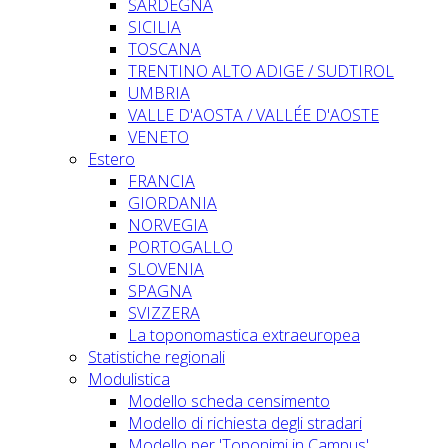
SARDEGNA
SICILIA
TOSCANA
TRENTINO ALTO ADIGE / SUDTIROL
UMBRIA
VALLE D'AOSTA / VALLÉE D'AOSTE
VENETO
Estero
FRANCIA
GIORDANIA
NORVEGIA
PORTOGALLO
SLOVENIA
SPAGNA
SVIZZERA
La toponomastica extraeuropea
Statistiche regionali
Modulistica
Modello scheda censimento
Modello di richiesta degli stradari
Modello per 'Toponimi in Campus'