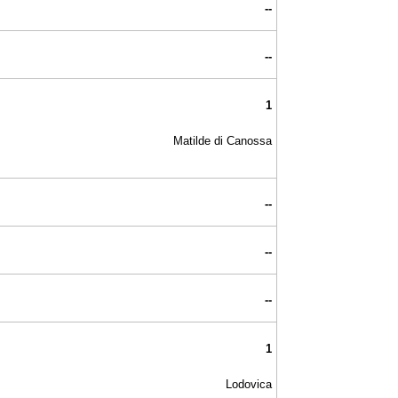
--
--
1
Matilde di Canossa
--
--
--
1
Lodovica