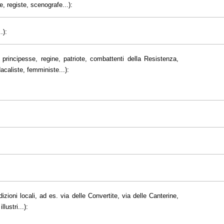
e, registe, scenografe...):
.):
principesse, regine, patriote, combattenti della Resistenza,
dacaliste, femministe...):
dizioni locali, ad es. via delle Convertite, via delle Canterine,
lustri...):