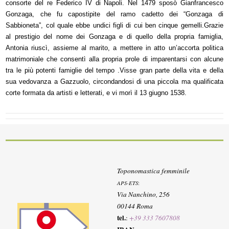
consorte del re Federico IV di Napoli. Nel 1479 sposò Gianfrancesco
Gonzaga, che fu capostipite del ramo cadetto dei “Gonzaga di
Sabbioneta”, col quale ebbe undici figli di cui ben cinque gemelli.
Grazie
al prestigio del nome dei Gonzaga e di quello della propria famiglia,
Antonia riuscì, assieme al marito, a mettere in atto un’accorta politica
matrimoniale che consentì alla propria prole di imparentarsi con alcune
tra le più potenti famiglie del tempo
.V
isse gran parte della vita e della
sua vedovanza a Gazzuolo, circondandosi di una piccola ma qualificata
corte formata da artisti e letterati, e vi morì il 13 giugno 1538.
Toponomastica femminile
APS-ETS
:
Via Nanchino, 256
00144 Roma
tel.
:
+39 333 7607808