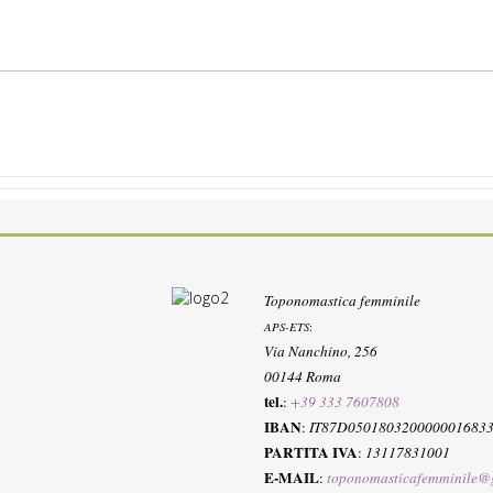
Toponomastica femminile
APS-ETS
:
Via Nanchino, 256
00144 Roma
tel.
:
+39 333 7607808
IBAN
:
IT87D050180320000001683
PARTITA IVA
:
13117831001
E-MAIL
:
toponomasticafemminile@