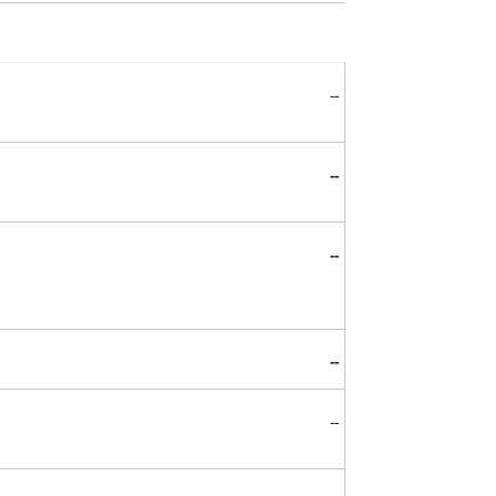
--
--
--
--
--