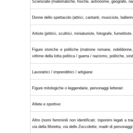
Scienziate (matematiche, fisiche, astronome, geografe, nat
Donne dello spettacolo (attrici, cantanti, musiciste, ballerin
Artiste (pittrici, scultrici, miniaturiste, fotografe, fumettiste..
Figure storiche e politiche (matrone romane, nobildonne, 
vittime della lotta politica / guerra / nazismo, politiche, sin
Lavoratrici / imprenditrici / artigiane:
Figure mitologiche o leggendarie, personaggi letterari:
Atlete e sportive:
Altro (nomi femminili non identificati; toponimi legati a tra
via della Moretta, via delle Zoccolette; madri di personaggi il