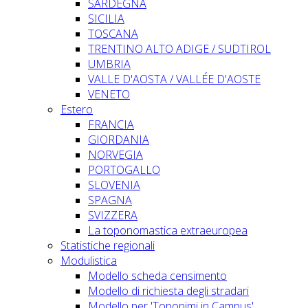
SARDEGNA
SICILIA
TOSCANA
TRENTINO ALTO ADIGE / SUDTIROL
UMBRIA
VALLE D'AOSTA / VALLÉE D'AOSTE
VENETO
Estero
FRANCIA
GIORDANIA
NORVEGIA
PORTOGALLO
SLOVENIA
SPAGNA
SVIZZERA
La toponomastica extraeuropea
Statistiche regionali
Modulistica
Modello scheda censimento
Modello di richiesta degli stradari
Modello per 'Toponimi in Campus'