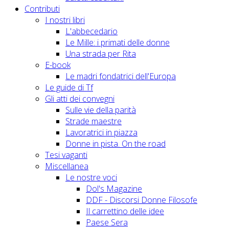
Contributi
I nostri libri
L'abbecedario
Le Mille: i primati delle donne
Una strada per Rita
E-book
Le madri fondatrici dell'Europa
Le guide di Tf
Gli atti dei convegni
Sulle vie della parità
Strade maestre
Lavoratrici in piazza
Donne in pista. On the road
Tesi vaganti
Miscellanea
Le nostre voci
Dol's Magazine
DDF - Discorsi Donne Filosofe
Il carrettino delle idee
Paese Sera