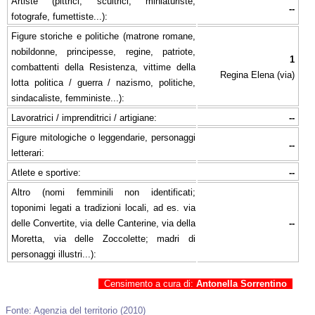
Artiste (pittrici, scultrici, miniaturiste,
--
fotografe, fumettiste...):
Figure storiche e politiche (matrone romane,
nobildonne, principesse, regine, patriote,
1
combattenti della Resistenza, vittime della
Regina Elena (via)
lotta politica / guerra / nazismo, politiche,
sindacaliste, femministe...):
Lavoratrici / imprenditrici / artigiane:
--
Figure mitologiche o leggendarie, personaggi
--
letterari:
Atlete e sportive:
--
Altro (nomi femminili non identificati;
toponimi legati a tradizioni locali, ad es. via
delle Convertite, via delle Canterine, via della
--
Moretta, via delle Zoccolette; madri di
personaggi illustri...):
Censimento a cura di:
Antonella Sorrentino
Fonte: Agenzia del territorio (2010)