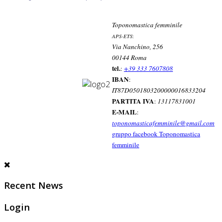
Toponomastica femminile
APS-ETS
:
Via Nanchino, 256
00144 Roma
tel.
:
+39 333 7607808
IBAN
:
IT87D0501803200000016833204
PARTITA IVA
:
13117831001
E-MAIL
:
toponomasticafemminile@gmail.com
gruppo facebook Toponomastica
femminile
Recent News
Login