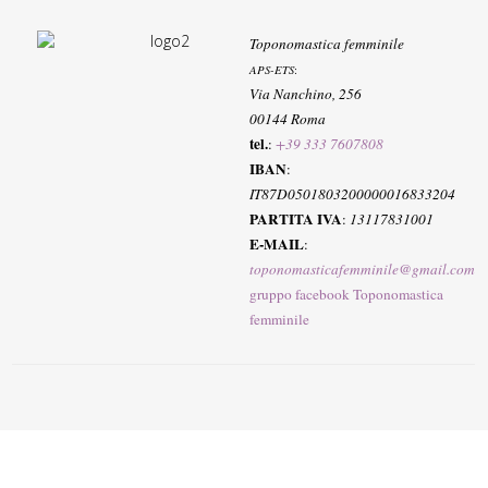
Toponomastica femminile
APS-ETS
:
Via Nanchino, 256
00144 Roma
tel.
:
+39 333 7607808
IBAN
:
IT87D0501803200000016833204
PARTITA IVA
:
13117831001
E-MAIL
:
toponomasticafemminile@gmail.com
gruppo facebook Toponomastica
femminile