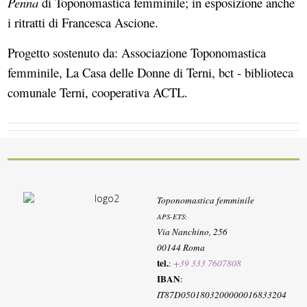
Penna
di Toponomastica femminile; in esposizione anche
i ritratti di Francesca Ascione.
Progetto sostenuto da: Associazione Toponomastica
femminile, La Casa delle Donne di Terni, bct - biblioteca
comunale Terni, cooperativa ACTL.
Toponomastica femminile
APS-ETS
:
Via Nanchino, 256
00144 Roma
tel.
:
+39 333 7607808
IBAN
:
IT87D0501803200000016833204