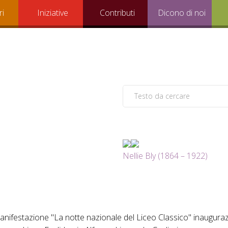
ri
Iniziative
Contributi
Dicono di noi
Nellie Bly (1864 – 1922)
manifestazione "La notte nazionale del Liceo Classico" inaugura