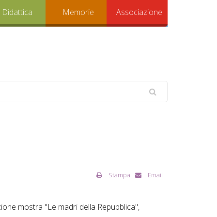
Didattica
Memorie
Associazione
Stampa
Email
zione mostra "Le madri della Repubblica",