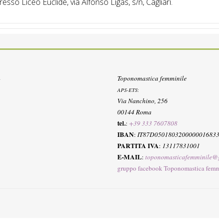
resso Liceo Euclide, via Alfonso Ligas, s/n, Cagliari.
Toponomastica femminile
APS-ETS
:
Via Nanchino, 256
00144 Roma
tel.
:
+39 333 7607808
IBAN
:
IT87D050180320000001683
PARTITA IVA
:
13117831001
E-MAIL
:
toponomasticafemminile@
gruppo facebook Toponomastica femm