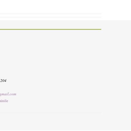
3204
gmail.com
inile