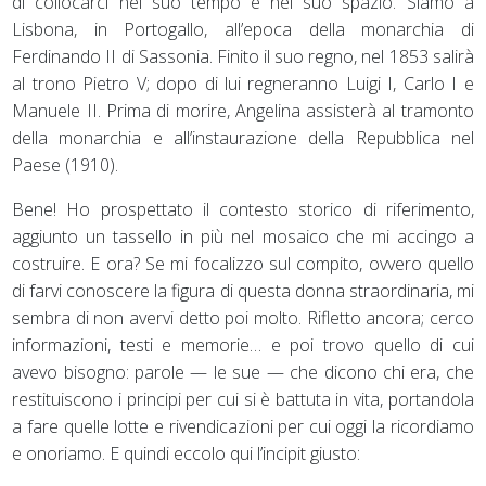
di collocarci nel suo tempo e nel suo spazio. Siamo a
Lisbona, in Portogallo, all’epoca della monarchia di
Ferdinando II di Sassonia. Finito il suo regno, nel 1853 salirà
al trono Pietro V; dopo di lui regneranno Luigi I, Carlo I e
Manuele II. Prima di morire, Angelina assisterà al tramonto
della monarchia e all’instaurazione della Repubblica nel
Paese (1910).
Bene! Ho prospettato il contesto storico di riferimento,
aggiunto un tassello in più nel mosaico che mi accingo a
costruire. E ora? Se mi focalizzo sul compito, ovvero quello
di farvi conoscere la figura di questa donna straordinaria, mi
sembra di non avervi detto poi molto. Rifletto ancora; cerco
informazioni, testi e memorie… e poi trovo quello di cui
avevo bisogno: parole — le sue — che dicono chi era, che
restituiscono i principi per cui si è battuta in vita, portandola
a fare quelle lotte e rivendicazioni per cui oggi la ricordiamo
e onoriamo. E quindi eccolo qui l’incipit giusto: