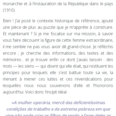
monarchie et à l'instauration de la République dans le pays
(1910).
Bien ! J'ai posé le contexte historique de référence, ajouté
une pièce de plus au puzzle que je m'apprête à construire.
Et maintenant ? Si je me focalise sur ma mission, à savoir
vous faire découvrir la figure de cette femme extraordinaire,
il me semble ne pas vous avoir dit grand-chose. Je réfléchis
encore ; je cherche des informations, des textes et des
mémoires... et je trouve enfin ce dont j'avais besoin : des
mots — les siens — qui disent qui elle était, qui restituent les
principes pour lesquels elle s'est battue toute sa vie, la
menant à mener ces luttes et ces revendications pour
lesquelles nous nous souvenons d'elle et l'honorons
aujourd'hui. Voici donc l'incipit idéal :
«A mulher operária, mercê das deficientíssimas
condições de trabalho e da extrema pobreza em que
vive não pode criar os filhos de modo a fazer deles os