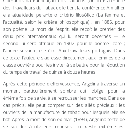
Operários da Fabricação dos Tabacos (Union Fraternelle
des Travailleurs du Tabac), elle tient la conférence A mulher
e a atualidade, perante o critério filosófico (La femme et
l'actualité, selon le critère philosophique) ; en 1885, pour
son poème La mort de l'esprit, elle reçoit le premier des
deux prix internationaux qui lui seront décernés — le
second lui sera attribué en 1902 pour le poème Icare ;
l'année suivante, elle écrit Aux travailleurs portugais. Dans
ce texte, l'auteure s'adresse directement aux femmes de la
classe ouvrière pour les inviter à se battre pour la réduction
du temps de travail de quinze à douze heures.
Après cette période d'effervescence, Angelina traverse un
moment particulièrement sombre qui l'oblige, pour la
énième fois de sa vie, à se retrousser les manches. Dans ce
cas précis, elle peut compter sur des alliés précieux : les
ouvriers de la manufacture de tabac pour lesquels elle se
bat. Après la mort de son ex-mari (1894), Angelina tente de
se suicider à plusieurs reprises : ce geste extrême est