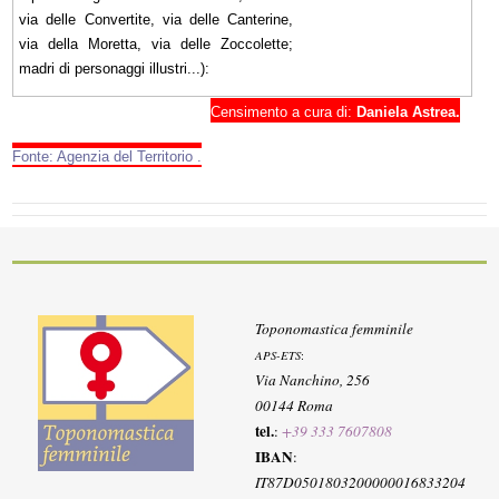
via delle Convertite, via delle Canterine,
via della Moretta, via delle Zoccolette;
madri di personaggi illustri...):
Censimento a cura di:
Daniela Astrea.
Fonte: Agenzia del Territorio .
Toponomastica femminile
APS-ETS
:
Via Nanchino, 256
00144 Roma
tel.
:
+39 333 7607808
IBAN
:
IT87D0501803200000016833204