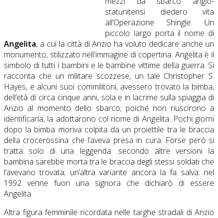
mezzi da sbarco anglo-
statunitensi diedero vita
all’Operazione Shingle. Un
piccolo largo porta il nome di
Angelita
, a cui la città di Anzio ha voluto dedicare anche un
monumento, stilizzato nell'immagine di copertina. Angelita è il
simbolo di tutti i bambini e le bambine vittime della guerra. Si
racconta che un militare scozzese, un tale Christopher S.
Hayes, e alcuni suoi commilitoni, avessero trovato la bimba,
dell’età di circa cinque anni, sola e in lacrime sulla spiaggia di
Anzio al momento dello sbarco; poiché non riuscirono a
identificarla, la adottarono col nome di Angelita. Pochi giorni
dopo la bimba moriva colpita da un proiettile tra le braccia
della crocerossina che l’aveva presa in cura. Forse però si
tratta solo di una leggenda: secondo altre versioni la
bambina sarebbe morta tra le braccia degli stessi soldati che
l’avevano trovata; un’altra variante ancora la fa salva: nel
1992 venne fuori una signora che dichiarò di essere
Angelita.
Altra figura femminile ricordata nelle targhe stradali di Anzio