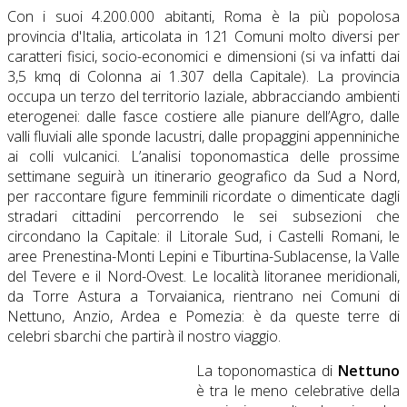
Con i suoi 4.200.000 abitanti, Roma è la più popolosa
provincia d'Italia, articolata in 121 Comuni molto diversi per
caratteri fisici, socio-economici e dimensioni (si va infatti dai
3,5 kmq di Colonna ai 1.307 della Capitale). La provincia
occupa un terzo del territorio laziale, abbracciando ambienti
eterogenei: dalle fasce costiere alle pianure dell’Agro, dalle
valli fluviali alle sponde lacustri, dalle propaggini appenniniche
ai colli vulcanici. L’analisi toponomastica delle prossime
settimane seguirà un itinerario geografico da Sud a Nord,
per raccontare figure femminili ricordate o dimenticate dagli
stradari cittadini percorrendo le sei subsezioni che
circondano la Capitale: il Litorale Sud, i Castelli Romani, le
aree Prenestina-Monti Lepini e Tiburtina-Sublacense, la Valle
del Tevere e il Nord-Ovest. Le località litoranee meridionali,
da Torre Astura a Torvaianica, rientrano nei Comuni di
Nettuno, Anzio, Ardea e Pomezia: è da queste terre di
celebri sbarchi che partirà il nostro viaggio.
La toponomastica di
Nettuno
è tra le meno celebrative della