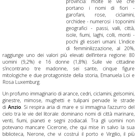
provincia: molte le vie che
portano i nomi di fiori -
garofani, rose, ciclamini,
orchidee - numerosi i toponimi
geografici - passi, valli, città,
isole, fiumi, laghi, colli, monti -
pochi gli esseri umani. L’indice
di femminilizzazione, al 20%,
raggiunge uno dei valori più elevati dell’intera regione: 80
uomini (9,2%) e 16 donne (1,8%). Sulle vie cittadine
s’incontrano tre madonne, sei sante, cinque figure
mitologiche e due protagoniste della storia, Emanuela Loi e
Rosa Luxemburg.
Un profumo immaginario di arance, cedri, ciclamini, gelsomini,
ginestre, mimose, mughetti e tulipani pervade le strade
di
Anzio
. Si respira aria di mare e si immagina l’azzurro del
cielo tra le vie del litorale: dominano nomi di città marinare,
venti, fiumi, pianeti e segni zodiacali. Tra gli uomini non
potevano mancare Cicerone, che qui mise in salvo la sua
biblioteca, Nerone, che vi costruì il porto e Virgilio, il più