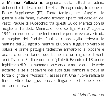
è
Mimma Pollastrini
, originaria della cittadina, vittima
dell’eccidio tedesco del 1944 a Pratogrande, frazione di
Ponte Buggianese (PT). Tante famiglie, per sfuggire alla
guerra e alla fame, avevano trovato riparo nei casolari del
vasto Padule di Fucecchio; tra questi Guido Malfatti con la
moglie Emilia, detta Mimma, e i loro sei figli. Ma il 21 agosto
1944 un tedesco venne ferito mentre percorreva una strada
a margine del Padule. Partì la rappresaglia tedesca: la
mattina del 23 agosto, mentre gli uomini fuggivano verso le
paludi, le prime pattuglie tedesche arrivarono al podere e
uccisero undici donne, due bambini e un ragazzo di venti
anni. Tra loro Emilia e due suoi figlioletti, Evandro di 13 anni e
Inghilesco di 9. La mamma non è ancora morta quando vede
accanto a sé il cadavere dei suoi due bambini e trova la
forza di gridare: “Assassini, assassini!”. Una nuova raffica la
finisce. Altre due figlie, ferite, si fingono morte e solo così
potranno salvarsi.
di Livia Capasso