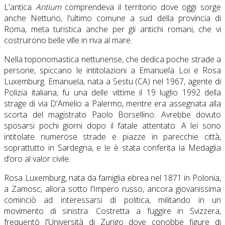
L'antica
Antium
comprendeva il territorio dove oggi sorge
anche Nettuno, l'ultimo comune a sud della provincia di
Roma, meta turistica anche per gli antichi romani, che vi
costruirono belle ville in riva al mare.
Nella toponomastica nettunense, che dedica poche strade a
persone, spiccano le intitolazioni a Emanuela Loi e Rosa
Luxemburg. Emanuela, nata a Sestu (CA) nel 1967, agente di
Polizia italiana, fu una delle vittime il 19 luglio 1992 della
strage di via D'Amelio a Palermo, mentre era assegnata alla
scorta del magistrato Paolo Borsellino. Avrebbe dovuto
sposarsi pochi giorni dopo il fatale attentato. A lei sono
intitolate numerose strade e piazze in parecchie città,
soprattutto in Sardegna, e le è stata conferita la Medaglia
d’oro al valor civile.
Rosa Luxemburg, nata da famiglia ebrea nel 1871 in Polonia,
a Zamosc, allora sotto l’Impero russo, ancora giovanissima
cominciò ad interessarsi di politica, militando in un
movimento di sinistra. Costretta a fuggire in Svizzera,
frequentò l'Università di Zurigo dove conobbe figure di