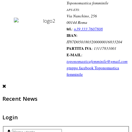
Toponomastica femminile
APS-ETS
:
Via Nanchino, 256
00144 Roma
tel.
:
+39 333 7607808
IBAN
:
IT87D0501803200000016833204
PARTITA IVA
:
13117831001
E-MAIL
:
toponomasticafemminile@gmail.com
gruppo facebook Toponomastica
femminile
Recent News
Login