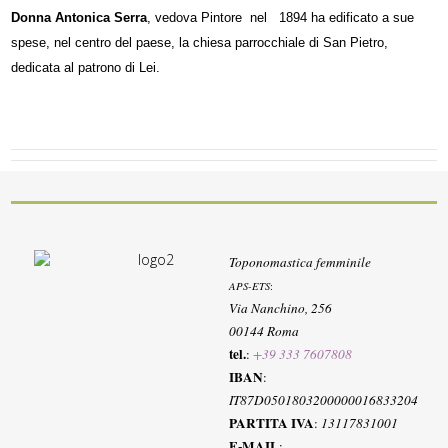
Donna Antonica Serra
, vedova Pintore nel 1894 ha edificato a sue
spese, nel centro del paese, la chiesa parrocchiale di San Pietro,
dedicata al patrono di Lei.
Toponomastica femminile
APS-ETS
:
Via Nanchino, 256
00144 Roma
tel.
:
+39 333 7607808
IBAN
:
IT87D0501803200000016833204
PARTITA IVA
:
13117831001
E-MAIL
: