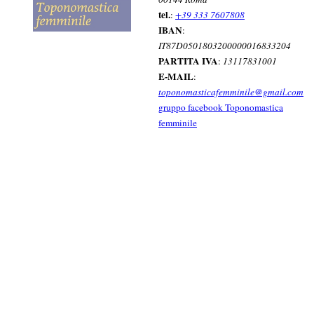
tel.
:
+39 333 7607808
IBAN
:
IT87D0501803200000016833204
PARTITA IVA
:
13117831001
E-MAIL
:
toponomasticafemminile@gmail.com
gruppo facebook Toponomastica
femminile