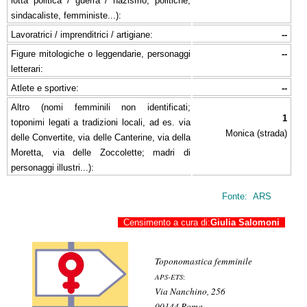
lotta politica / guerra / nazismo, politiche,
sindacaliste, femministe...):
Lavoratrici / imprenditrici / artigiane:
--
Figure mitologiche o leggendarie, personaggi
--
letterari:
Atlete e sportive:
--
Altro (nomi femminili non identificati;
1
toponimi legati a tradizioni locali, ad es. via
Monica (strada)
delle Convertite, via delle Canterine, via della
Moretta, via delle Zoccolette; madri di
personaggi illustri...):
Fonte: ARS
Censimento a cura di:
Giulia Salomoni
Toponomastica femminile
APS-ETS
:
Via Nanchino, 256
00144 Roma