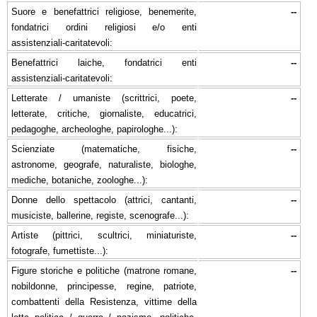
Suore e benefattrici religiose, benemerite,
--
fondatrici ordini religiosi e/o enti
assistenziali-caritatevoli:
Benefattrici laiche, fondatrici enti
--
assistenziali-caritatevoli:
Letterate / umaniste (scrittrici, poete,
--
letterate, critiche, giornaliste, educatrici,
pedagoghe, archeologhe, papirologhe...):
Scienziate (matematiche, fisiche,
--
astronome, geografe, naturaliste, biologhe,
mediche, botaniche, zoologhe...):
Donne dello spettacolo (attrici, cantanti,
--
musiciste, ballerine, registe, scenografe...):
Artiste (pittrici, scultrici, miniaturiste,
--
fotografe, fumettiste...):
Figure storiche e politiche (matrone romane,
--
nobildonne, principesse, regine, patriote,
combattenti della Resistenza, vittime della