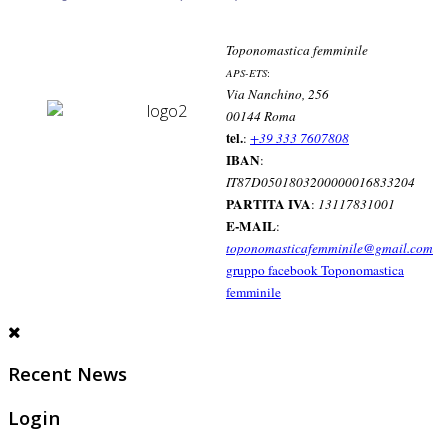
Toponomastica femminile
APS-ETS
:
Via Nanchino, 256
00144 Roma
tel.
:
+39 333 7607808
IBAN
:
IT87D0501803200000016833204
PARTITA IVA
:
13117831001
E-MAIL
:
toponomasticafemminile@gmail.com
gruppo facebook Toponomastica
femminile
Recent News
Login