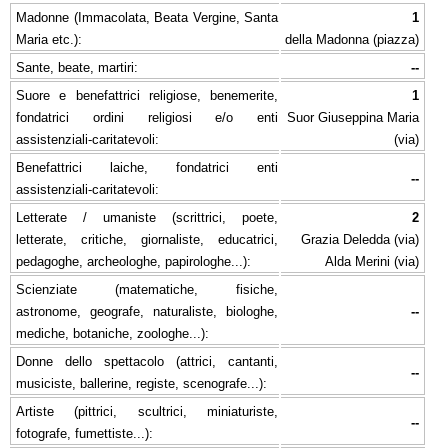
Madonne (Immacolata, Beata Vergine, Santa
1
Maria etc.):
della Madonna (piazza)
Sante, beate, martiri:
--
Suore e benefattrici religiose, benemerite,
1
fondatrici ordini religiosi e/o enti
Suor Giuseppina Maria
assistenziali-caritatevoli:
(via)
Benefattrici laiche, fondatrici enti
--
assistenziali-caritatevoli:
Letterate / umaniste (scrittrici, poete,
2
letterate, critiche, giornaliste, educatrici,
Grazia Deledda (via)
pedagoghe, archeologhe, papirologhe...):
Alda Merini (via)
Scienziate (matematiche, fisiche,
astronome, geografe, naturaliste, biologhe,
--
mediche, botaniche, zoologhe...):
Donne dello spettacolo (attrici, cantanti,
--
musiciste, ballerine, registe, scenografe...):
Artiste (pittrici, scultrici, miniaturiste,
--
fotografe, fumettiste...):