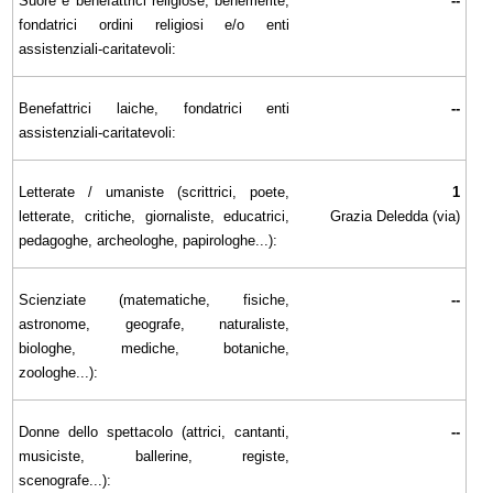
Suore e benefattrici religiose, benemerite,
--
fondatrici ordini religiosi e/o enti
assistenziali-caritatevoli:
Benefattrici laiche, fondatrici enti
--
assistenziali-caritatevoli:
Letterate / umaniste (scrittrici, poete,
1
letterate, critiche, giornaliste, educatrici,
Grazia Deledda (via)
pedagoghe, archeologhe, papirologhe...):
Scienziate (matematiche, fisiche,
--
astronome, geografe, naturaliste,
biologhe, mediche, botaniche,
zoologhe...):
Donne dello spettacolo (attrici, cantanti,
--
musiciste, ballerine, registe,
scenografe...):