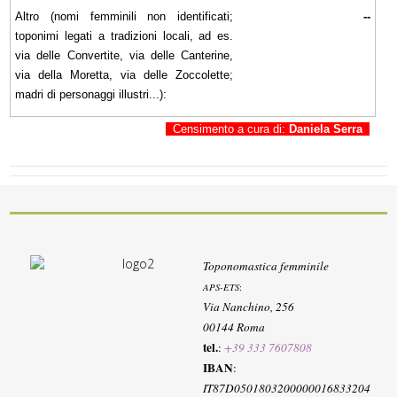
Altro (nomi femminili non identificati;
--
toponimi legati a tradizioni locali, ad es.
via delle Convertite, via delle Canterine,
via della Moretta, via delle Zoccolette;
madri di personaggi illustri...):
Censimento a cura di:
Daniela Serra
Toponomastica femminile
APS-ETS
:
Via Nanchino, 256
00144 Roma
tel.
:
+39 333 7607808
IBAN
:
IT87D0501803200000016833204