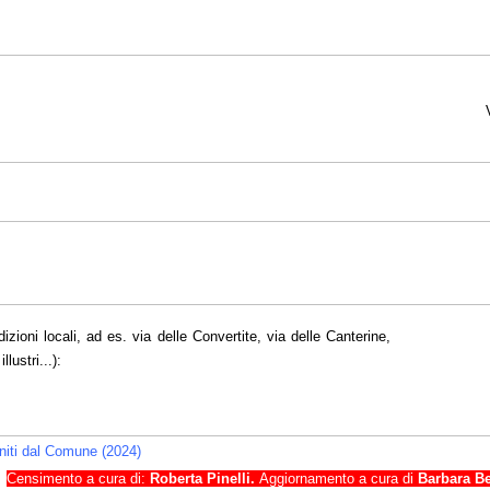
dizioni locali, ad es. via delle Convertite, via delle Canterine,
lustri...):
orniti dal Comune (2024)
Censimento a cura di:
Roberta Pinelli.
Aggiornamento a cura di
Barbara Bel