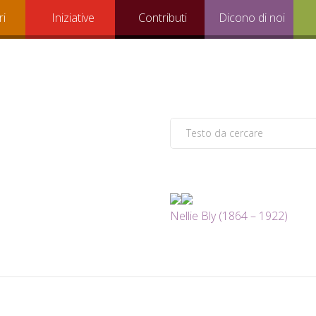
ri
Iniziative
Contributi
Dicono di noi
Nellie Bly (1864 – 1922)