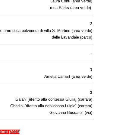
Laura Conti (area verde)
rosa Parks (area verde)
2
Vittime della polveriera di villa S. Martino (area verde)
delle Lavandaie (parco)
--
1
Amelia Earhart (area verde)
3
Gaiani [riferito alla contessa Giulia] (carrara)
Ghedini [riferito alla nobildonna Luigia] (carrara)
Giovanna Buscaroli (via)
otti (2024)