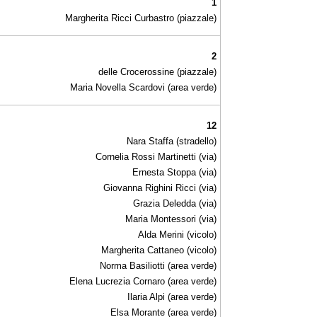
1
Margherita Ricci Curbastro (piazzale)
2
delle Crocerossine (piazzale)
Maria Novella Scardovi (area verde)
12
Nara Staffa (stradello)
Cornelia Rossi Martinetti (via)
Ernesta Stoppa (via)
Giovanna Righini Ricci (via)
Grazia Deledda (via)
Maria Montessori (via)
Alda Merini (vicolo)
Margherita Cattaneo (vicolo)
Norma Basiliotti (area verde)
Elena Lucrezia Cornaro (area verde)
Ilaria Alpi (area verde)
Elsa Morante (area verde)