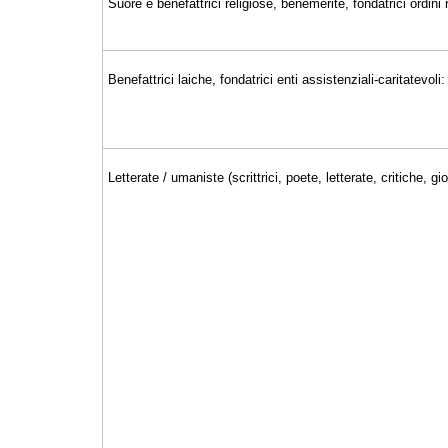
Suore e benefattrici religiose, benemerite, fondatrici ordini r
Benefattrici laiche, fondatrici enti assistenziali-caritatevoli:
Letterate / umaniste (scrittrici, poete, letterate, critiche, 