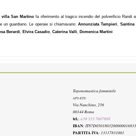
i villa San Martino
fa riferimento al tragico incendio del polverificio Randi
da) e un guardiano. Le operaie si chiamavano:
Annunziata Tampieri
,
Santina 
esa Berardi
,
Elvira Casadio
,
Caterina Valli
,
Domenica Martini
Toponomastica femminile
APS-ETS
:
Via Nanchino, 256
00144 Roma
tel.
:
+39 333 7607808
IBAN
:
IT87D050180320000001683
PARTITA IVA
:
13117831001