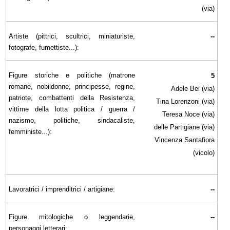
(via)
Artiste (pittrici, scultrici, miniaturiste,
--
fotografe, fumettiste...):
Figure storiche e politiche (matrone
5
romane, nobildonne, principesse, regine,
Adele Bei (via)
patriote, combattenti della Resistenza,
Tina Lorenzoni (via)
vittime della lotta politica / guerra /
Teresa Noce (via)
nazismo, politiche, sindacaliste,
delle Partigiane (via)
femministe...):
Vincenza Santafiora
(vicolo)
Lavoratrici / imprenditrici / artigiane:
--
Figure mitologiche o leggendarie,
--
personaggi letterari: