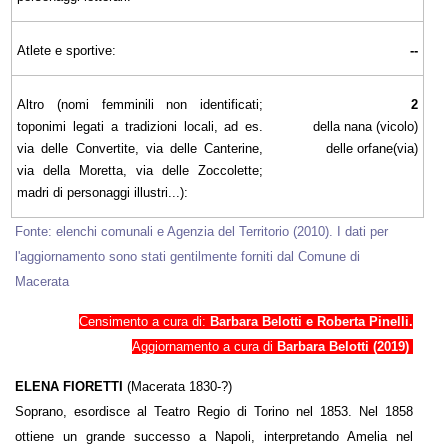
Atlete e sportive:
--
Altro (nomi femminili non identificati;
2
toponimi legati a tradizioni locali, ad es.
della nana (vicolo)
via delle Convertite, via delle Canterine,
delle orfane(via)
via della Moretta, via delle Zoccolette;
madri di personaggi illustri...):
Fonte: elenchi comunali e Agenzia del Territorio (2010). I dati per
l'aggiornamento sono stati gentilmente forniti dal Comune di
Macerata
Censimento a cura di:
Barbara Belotti e Roberta Pinelli.
Aggiornamento a cura di
Barbara Belotti (2019)
ELENA FIORETTI
(Macerata 1830-?)
Soprano, esordisce al Teatro Regio di Torino nel 1853. Nel 1858
ottiene un grande successo a Napoli, interpretando Amelia nel