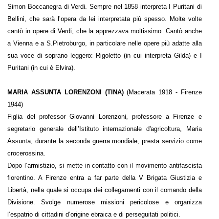
Simon Boccanegra di Verdi. Sempre nel 1858 interpreta I Puritani di
Bellini, che sarà l’opera da lei interpretata più spesso. Molte volte
cantò in opere di Verdi, che la apprezzava moltissimo. Cantò anche
a Vienna e a S.Pietroburgo, in particolare nelle opere più adatte alla
sua voce di soprano leggero: Rigoletto (in cui interpreta Gilda) e I
Puritani (in cui è Elvira).
MARIA ASSUNTA LORENZONI (TINA)
(Macerata 1918 - Firenze
1944)
Figlia del professor Giovanni Lorenzoni, professore a Firenze e
segretario generale dell’Istituto internazionale d'agricoltura, Maria
Assunta, durante la seconda guerra mondiale, presta servizio come
crocerossina.
Dopo l’armistizio, si mette in contatto con il movimento antifascista
fiorentino. A Firenze entra a far parte della V Brigata Giustizia e
Libertà, nella quale si occupa dei collegamenti con il comando della
Divisione. Svolge numerose missioni pericolose e organizza
l’espatrio di cittadini d’origine ebraica e di perseguitati politici.