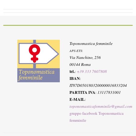
Toponomastica femminile
APS-ETS
:
Via Nanchino, 256
00144 Roma
tel.
:
+39 333 7607808
IBAN
:
IT87D0501803200000016833204
PARTITA IVA
:
13117831001
E-MAIL
:
toponomasticafemminile@gmail.com
gruppo facebook Toponomastica
femminile