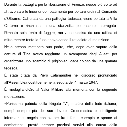
Durante la battaglia per la liberazione di Firenze, riesce più volte ad
attraversare le linee di combattimento per portare ordini al Comando
d’Oltrarno. Catturata da una pattuglia tedesca, viene portata a Villa
Cisterna e rinchiusa in una stanzetta per essere interrogata.
Rimasta sola tenta di fuggire, ma viene uccisa da una raffica di
mitra mentre tenta la fuga scavalcando il reticolato di recinzione.
Nella stessa mattinata suo padre, che, dopo aver saputo della
cattura di Tina aveva raggiunto un avamposto degli Alleati per
organizzare uno scambio di prigionieri, cade colpito da una granata
tedesca.
È stata citata da Piero Calamandrei nel discorso pronunciato
all’Assemblea costituente nella seduta del 4 marzo 1947.
È medaglia d’Oro al Valor Militare alla memoria con la seguente
motivazione:
«Purissima patriota della Brigata “V”, martire della fede italiana,
compì sempre più del suo dovere. Crocerossina e intelligente
informatrice, angelo consolatore fra i feriti, esempio e sprone ai
combattenti, prestò sempre preziosi servizi alla causa della