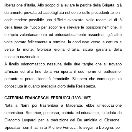
liberazione d’Italia. Allo scopo di alleviare le perdite della Brigata, già
duramente provata ed assottigliata nel corso delle precedenti azioni,
onde rendere possibile una difficile avanzata, volle recarsi al di là
della linea del fuoco per scoprire e rilevare le posizioni nemiche. Il
compito volontariamente ed entusiasticamente assuntosi, già altre
volte portato felicemente a termine, la condusse verso la cattura e
verso la morte. Gloriosa eroina d’Italia, sicura garanzia della
rinascita nazionale.»
A livello odonomastico nessuna delle due targhe che si trovano
all’inizio ed alla fine della via riporta il suo nome di battesimo,
pertanto si perde l’identità femminile. Si spera che comunque sia
conosciuta in quanto medaglia d’oro della Resistenza.
CATERINA FRANCESCHI FERRUCCI
(1803-1887)
Nata a Narni poi trasferitasi a Macerata, ebbe un’educazione
umanistica. Scrittrice, poetessa, patriota ed educatrice, fu lodata da
Giacomo Leopardi per la traduzione del De amicitia di Cicerone.
Sposatasi con il latinista Michele Ferrucci, lo seguì a Bologna, poi,