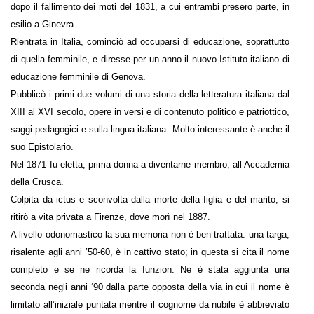
dopo il fallimento dei moti del 1831, a cui entrambi presero parte, in
esilio a Ginevra.
Rientrata in Italia, cominciò ad occuparsi di educazione, soprattutto
di quella femminile, e diresse per un anno il nuovo Istituto italiano di
educazione femminile di Genova.
Pubblicò i primi due volumi di una storia della letteratura italiana dal
XIII al XVI secolo, opere in versi e di contenuto politico e patriottico,
saggi pedagogici e sulla lingua italiana. Molto interessante è anche il
suo Epistolario.
Nel 1871 fu eletta, prima donna a diventarne membro, all’Accademia
della Crusca.
Colpita da ictus e sconvolta dalla morte della figlia e del marito, si
ritirò a vita privata a Firenze, dove morì nel 1887.
A livello odonomastico la sua memoria non è ben trattata: una targa,
risalente agli anni ’50-60, è in cattivo stato; in questa si cita il nome
completo e se ne ricorda la funzion. Ne è stata aggiunta una
seconda negli anni ‘90 dalla parte opposta della via in cui il nome è
limitato all’iniziale puntata mentre il cognome da nubile è abbreviato