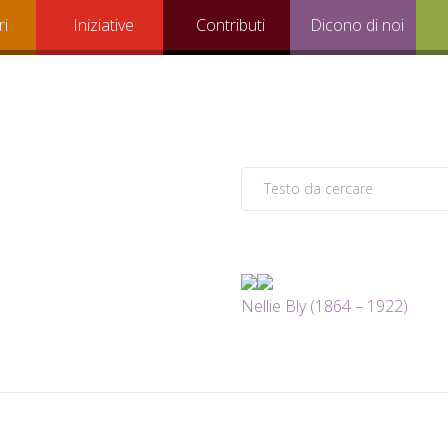
ri
Iniziative
Contributi
Dicono di noi
Nellie Bly (1864 – 1922)