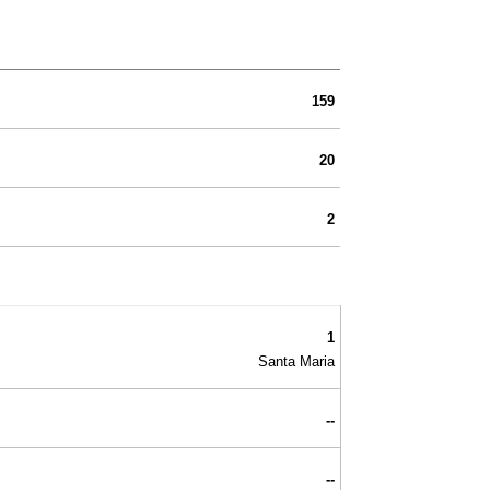
159
20
2
1
Santa Maria
--
--