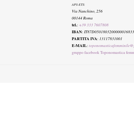
APS-ETS
:
Via Nanchino, 256
00144 Roma
tel.
:
+39 333 7607808
IBAN
:
IT87D050180320000001683
PARTITA IVA
:
13117831001
E-MAIL
:
toponomasticafemminile@
gruppo facebook Toponomastica femm