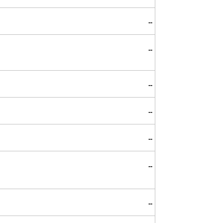
--
--
--
--
--
--
--