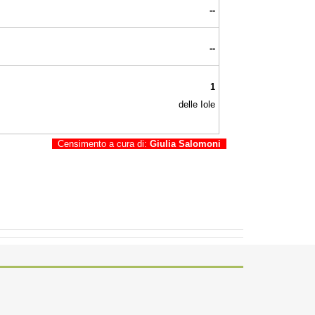
--
--
1
delle Iole
Censimento a cura di:
Giulia Salomoni