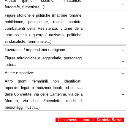
Artiste (pittrici, scultrici, miniaturiste,
--
fotografe, fumettiste...):
Figure storiche e politiche (matrone romane,
nobildonne, principesse, regine, patriote,
combattenti della Resistenza, vittime della
--
lotta politica / guerra / nazismo, politiche,
sindacaliste, femministe...):
Lavoratrici / imprenditrici / artigiane:
--
Figure mitologiche o leggendarie, personaggi
--
letterari:
Atlete e sportive:
--
Altro (nomi femminili non identificati;
toponimi legati a tradizioni locali, ad es. via
delle Convertite, via delle Canterine, via della
--
Moretta, via delle Zoccolette; madri di
personaggi illustri...):
Censimento a cura di:
Daniela Serra