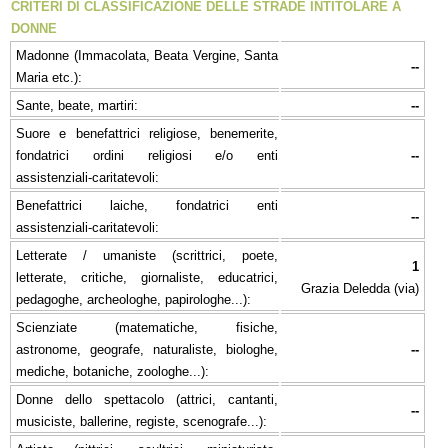
CRITERI DI CLASSIFICAZIONE DELLE STRADE INTITOLARE A
DONNE
Madonne (Immacolata, Beata Vergine, Santa
--
Maria etc.):
Sante, beate, martiri:
--
Suore e benefattrici religiose, benemerite,
fondatrici ordini religiosi e/o enti
--
assistenziali-caritatevoli:
Benefattrici laiche, fondatrici enti
--
assistenziali-caritatevoli:
Letterate / umaniste (scrittrici, poete,
1
letterate, critiche, giornaliste, educatrici,
Grazia Deledda (via)
pedagoghe, archeologhe, papirologhe...):
Scienziate (matematiche, fisiche,
astronome, geografe, naturaliste, biologhe,
--
mediche, botaniche, zoologhe...):
Donne dello spettacolo (attrici, cantanti,
--
musiciste, ballerine, registe, scenografe...):