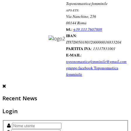
Toponomastica femminile
APS-ETS
:
Via Nanchino, 256
00144 Roma
tel.
:
+39 333 7607808
IBAN
:
IT87D0501803200000016833204
PARTITA IVA
:
13117831001
E-MAIL
:
toponomasticafemminile@gmail.com
gruppo facebook Toponomastica
femminile
Recent News
Login