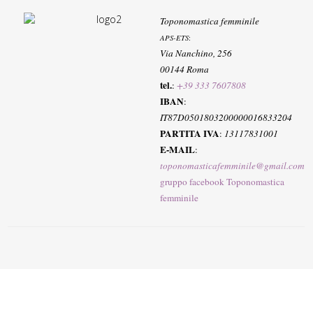
Toponomastica femminile
APS-ETS
:
Via Nanchino, 256
00144 Roma
tel.
:
+39 333 7607808
IBAN
:
IT87D0501803200000016833204
PARTITA IVA
:
13117831001
E-MAIL
:
toponomasticafemminile@gmail.com
gruppo facebook Toponomastica
femminile