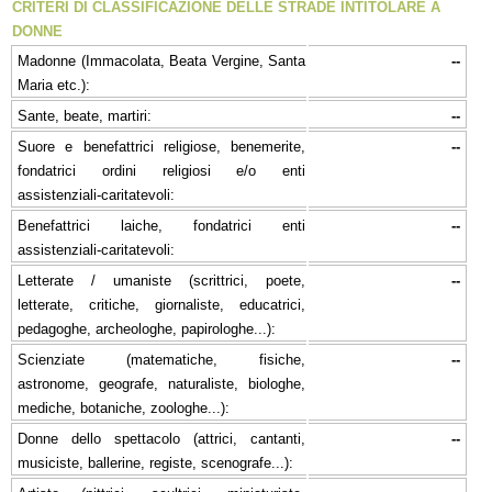
CRITERI DI CLASSIFICAZIONE DELLE STRADE INTITOLARE A
DONNE
Madonne (Immacolata, Beata Vergine, Santa
--
Maria etc.):
Sante, beate, martiri:
--
Suore e benefattrici religiose, benemerite,
--
fondatrici ordini religiosi e/o enti
assistenziali-caritatevoli:
Benefattrici laiche, fondatrici enti
--
assistenziali-caritatevoli:
Letterate / umaniste (scrittrici, poete,
--
letterate, critiche, giornaliste, educatrici,
pedagoghe, archeologhe, papirologhe...):
Scienziate (matematiche, fisiche,
--
astronome, geografe, naturaliste, biologhe,
mediche, botaniche, zoologhe...):
Donne dello spettacolo (attrici, cantanti,
--
musiciste, ballerine, registe, scenografe...):