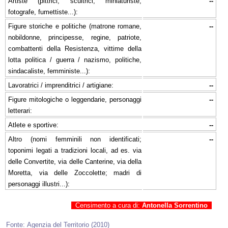
Artiste (pittrici, scultrici, miniaturiste,
--
fotografe, fumettiste...):
Figure storiche e politiche (matrone romane,
--
nobildonne, principesse, regine, patriote,
combattenti della Resistenza, vittime della
lotta politica / guerra / nazismo, politiche,
sindacaliste, femministe...):
Lavoratrici / imprenditrici / artigiane:
--
Figure mitologiche o leggendarie, personaggi
--
letterari:
Atlete e sportive:
--
Altro (nomi femminili non identificati;
--
toponimi legati a tradizioni locali, ad es. via
delle Convertite, via delle Canterine, via della
Moretta, via delle Zoccolette; madri di
personaggi illustri...):
Censimento a cura di:
Antonella Sorrentino
Fonte: Agenzia del Territorio (2010)