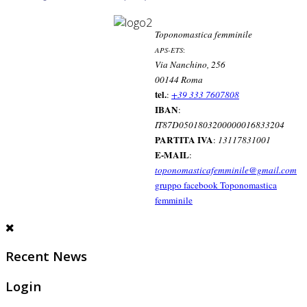
Toponomastica femminile
APS-ETS
:
Via Nanchino, 256
00144 Roma
tel.
:
+39 333 7607808
IBAN
:
IT87D0501803200000016833204
PARTITA IVA
:
13117831001
E-MAIL
:
toponomasticafemminile@gmail.com
gruppo facebook Toponomastica
femminile
Recent News
Login