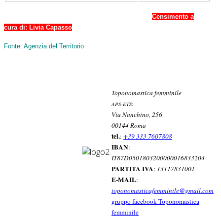
Censimento a
cura di: Livia Capasso
Fonte: Agenzia del Territorio
òòòòòg
Toponomastica femminile
APS-ETS
:
Via Nanchino, 256
00144 Roma
tel.
:
+39 333 7607808
IBAN
:
IT87D0501803200000016833204
PARTITA IVA
:
13117831001
E-MAIL
:
toponomasticafemminile@gmail.com
gruppo facebook Toponomastica
femminile