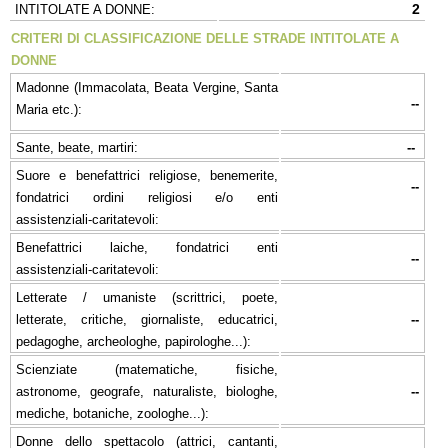
2
INTITOLATE A DONNE:
CRITERI DI CLASSIFICAZIONE DELLE STRADE INTITOLATE A
DONNE
Madonne (Immacolata, Beata Vergine, Santa
--
Maria etc.):
Sante, beate, martiri:
--
Suore e benefattrici religiose, benemerite,
--
fondatrici ordini religiosi e/o enti
assistenziali-caritatevoli:
Benefattrici laiche, fondatrici enti
--
assistenziali-caritatevoli:
Letterate / umaniste (scrittrici, poete,
letterate, critiche, giornaliste, educatrici,
--
pedagoghe, archeologhe, papirologhe...):
Scienziate (matematiche, fisiche,
astronome, geografe, naturaliste, biologhe,
--
mediche, botaniche, zoologhe...):
Donne dello spettacolo (attrici, cantanti,