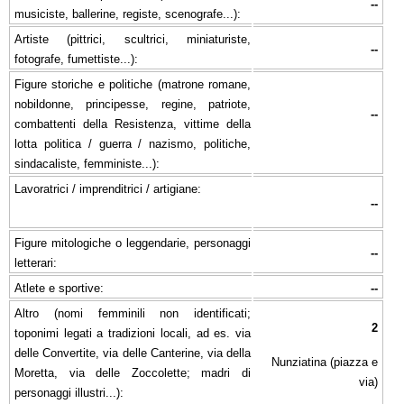
--
musiciste, ballerine, registe, scenografe...):
Artiste (pittrici, scultrici, miniaturiste,
--
fotografe, fumettiste...):
Figure storiche e politiche (matrone romane,
nobildonne, principesse, regine, patriote,
--
combattenti della Resistenza, vittime della
lotta politica / guerra / nazismo, politiche,
sindacaliste, femministe...):
Lavoratrici / imprenditrici / artigiane:
--
Figure mitologiche o leggendarie, personaggi
--
letterari:
Atlete e sportive:
--
Altro (nomi femminili non identificati;
2
toponimi legati a tradizioni locali, ad es. via
delle Convertite, via delle Canterine, via della
Nunziatina (piazza e
Moretta, via delle Zoccolette; madri di
via)
personaggi illustri...):