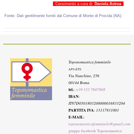
Censimento a cura di:
Daniela Astrea
Fonte: Dati gentilmente forniti dal Comune di Monte di Procida (NA).
Toponomastica femminile
APS-ETS
:
Via Nanchino, 256
00144 Roma
tel.
:
+39 333 7607808
IBAN
:
IT87D0501803200000016833204
PARTITA IVA
:
13117831001
E-MAIL
:
toponomasticafemminile@gmail.com
gruppo facebook Toponomastica