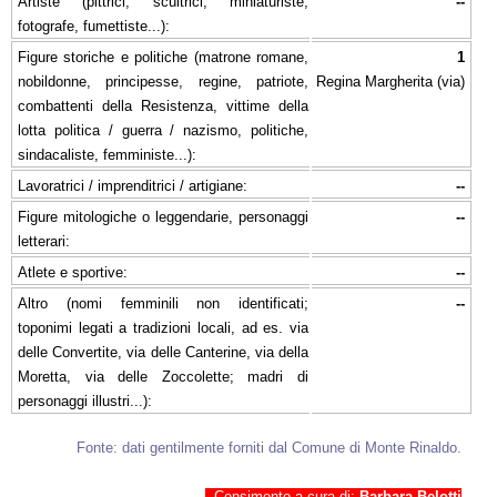
Artiste (pittrici, scultrici, miniaturiste,
--
fotografe, fumettiste...):
Figure storiche e politiche (matrone romane,
1
nobildonne, principesse, regine, patriote,
Regina Margherita (via)
combattenti della Resistenza, vittime della
lotta politica / guerra / nazismo, politiche,
sindacaliste, femministe...):
Lavoratrici / imprenditrici / artigiane:
--
Figure mitologiche o leggendarie, personaggi
--
letterari:
Atlete e sportive:
--
Altro (nomi femminili non identificati;
--
toponimi legati a tradizioni locali, ad es. via
delle Convertite, via delle Canterine, via della
Moretta, via delle Zoccolette; madri di
personaggi illustri...):
Fonte: dati gentilmente forniti dal Comune di Monte Rinaldo.
Censimento a cura di:
Barbara Belotti