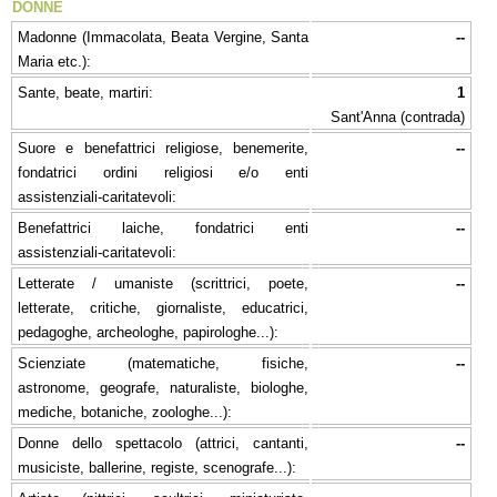
DONNE
Madonne (Immacolata, Beata Vergine, Santa
--
Maria etc.):
Sante, beate, martiri:
1
Sant'Anna (contrada)
Suore e benefattrici religiose, benemerite,
--
fondatrici ordini religiosi e/o enti
assistenziali-caritatevoli:
Benefattrici laiche, fondatrici enti
--
assistenziali-caritatevoli:
Letterate / umaniste (scrittrici, poete,
--
letterate, critiche, giornaliste, educatrici,
pedagoghe, archeologhe, papirologhe...):
Scienziate (matematiche, fisiche,
--
astronome, geografe, naturaliste, biologhe,
mediche, botaniche, zoologhe...):
Donne dello spettacolo (attrici, cantanti,
--
musiciste, ballerine, registe, scenografe...):