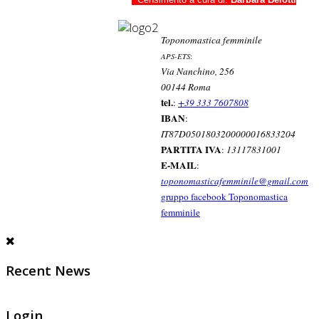
Toponomastica femminile
APS-ETS
:
Via Nanchino, 256
00144 Roma
tel.
:
+39 333 7607808
IBAN
:
IT87D0501803200000016833204
PARTITA IVA
:
13117831001
E-MAIL
:
toponomasticafemminile@gmail.com
gruppo facebook Toponomastica
femminile
Recent News
Login