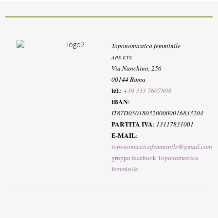
Toponomastica femminile
APS-ETS
:
Via Nanchino, 256
00144 Roma
tel.
:
+39 333 7607808
IBAN
:
IT87D0501803200000016833204
PARTITA IVA
:
13117831001
E-MAIL
:
toponomasticafemminile@gmail.com
gruppo facebook Toponomastica
femminile