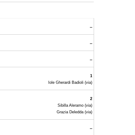
--
--
--
1
Iole Gherardi Badioli (via)
2
Sibilla Aleramo (via)
Grazia Deledda (via)
--