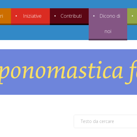
ri
Iniziative
Contributi
Dicono di
noi