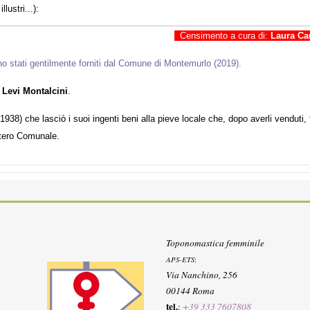
lustri...):
Censimento a cura di:
Laura Ca
ono stati gentilmente forniti dal Comune di Montemurlo (2019).
 Levi Montalcini
.
4-1938) che lasciò i suoi ingenti beni alla pieve locale che, dopo averli vendut
mitero Comunale.
Toponomastica femminile
APS-ETS
:
Via Nanchino, 256
00144 Roma
tel.
:
+39 333 7607808