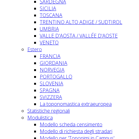
SARDEGNA
SICILIA
TOSCANA
TRENTINO ALTO ADIGE / SUDTIROL
UMBRIA
VALLE D'AOSTA / VALLÉE D'AOSTE
VENETO
Estero
FRANCIA
GIORDANIA
NORVEGIA
PORTOGALLO
SLOVENIA
SPAGNA
SVIZZERA
La toponomastica extraeuropea
Statistiche regionali
Modulistica
Modello scheda censimento
Modello di richiesta degli stradari
Modello per 'Toponimi in Campus'