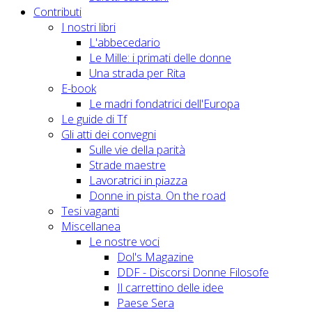
Contributi
I nostri libri
L'abbecedario
Le Mille: i primati delle donne
Una strada per Rita
E-book
Le madri fondatrici dell'Europa
Le guide di Tf
Gli atti dei convegni
Sulle vie della parità
Strade maestre
Lavoratrici in piazza
Donne in pista. On the road
Tesi vaganti
Miscellanea
Le nostre voci
Dol's Magazine
DDF - Discorsi Donne Filosofe
Il carrettino delle idee
Paese Sera