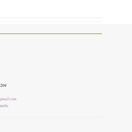
3204
gmail.com
inile