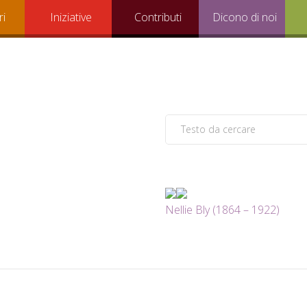
ri
Iniziative
Contributi
Dicono di noi
Nellie Bly (1864 – 1922)