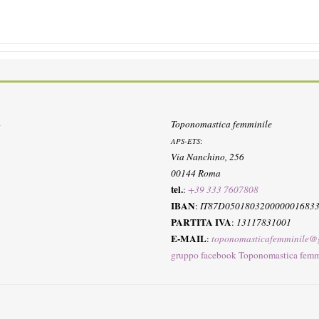
Toponomastica femminile
APS-ETS
:
Via Nanchino, 256
00144 Roma
tel.
:
+39 333 7607808
IBAN
:
IT87D050180320000001683
PARTITA IVA
:
13117831001
E-MAIL
:
toponomasticafemminile@
gruppo facebook Toponomastica femm