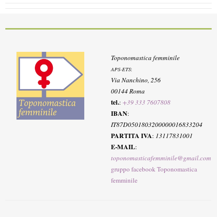
Toponomastica femminile
APS-ETS
:
Via Nanchino, 256
00144 Roma
tel.
:
+39 333 7607808
IBAN
:
IT87D0501803200000016833204
PARTITA IVA
:
13117831001
E-MAIL
:
toponomasticafemminile@gmail.com
gruppo facebook Toponomastica
femminile