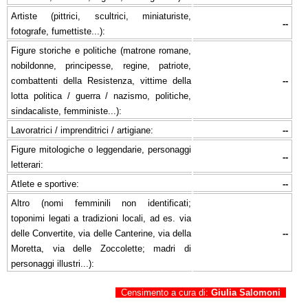
Artiste (pittrici, scultrici, miniaturiste,
--
fotografe, fumettiste...):
Figure storiche e politiche (matrone romane,
nobildonne, principesse, regine, patriote,
combattenti della Resistenza, vittime della
--
lotta politica / guerra / nazismo, politiche,
sindacaliste, femministe...):
Lavoratrici / imprenditrici / artigiane:
--
Figure mitologiche o leggendarie, personaggi
--
letterari:
Atlete e sportive:
--
Altro (nomi femminili non identificati;
toponimi legati a tradizioni locali, ad es. via
delle Convertite, via delle Canterine, via della
--
Moretta, via delle Zoccolette; madri di
personaggi illustri...):
Censimento a cura di:
Giulia Salomoni