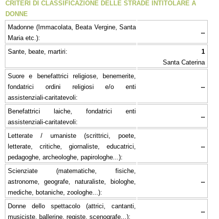
CRITERI DI CLASSIFICAZIONE DELLE STRADE INTITOLARE A
DONNE
Madonne (Immacolata, Beata Vergine, Santa
--
Maria etc.):
Sante, beate, martiri:
1
Santa Caterina
Suore e benefattrici religiose, benemerite,
fondatrici ordini religiosi e/o enti
--
assistenziali-caritatevoli:
Benefattrici laiche, fondatrici enti
--
assistenziali-caritatevoli:
Letterate / umaniste (scrittrici, poete,
letterate, critiche, giornaliste, educatrici,
--
pedagoghe, archeologhe, papirologhe...):
Scienziate (matematiche, fisiche,
astronome, geografe, naturaliste, biologhe,
--
mediche, botaniche, zoologhe...):
Donne dello spettacolo (attrici, cantanti,
--
musiciste, ballerine, registe, scenografe...):