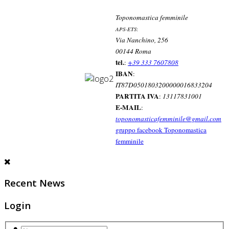
Toponomastica femminile
APS-ETS
:
Via Nanchino, 256
00144 Roma
tel.
:
+39 333 7607808
IBAN
:
IT87D0501803200000016833204
PARTITA IVA
:
13117831001
E-MAIL
:
toponomasticafemminile@gmail.com
gruppo facebook Toponomastica
femminile
Recent News
Login