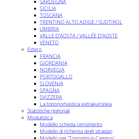
SARDEGNA
SICILIA
TOSCANA
TRENTINO ALTO ADIGE / SUDTIROL
UMBRIA
VALLE D'AOSTA / VALLÉE D'AOSTE
VENETO
Estero
FRANCIA
GIORDANIA
NORVEGIA
PORTOGALLO
SLOVENIA
SPAGNA
SVIZZERA
La toponomastica extraeuropea
Statistiche regionali
Modulistica
Modello scheda censimento
Modello di richiesta degli stradari
Modello per 'Toponimi in Campus'