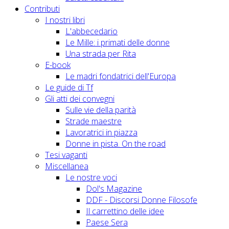
Contributi
I nostri libri
L'abbecedario
Le Mille: i primati delle donne
Una strada per Rita
E-book
Le madri fondatrici dell'Europa
Le guide di Tf
Gli atti dei convegni
Sulle vie della parità
Strade maestre
Lavoratrici in piazza
Donne in pista. On the road
Tesi vaganti
Miscellanea
Le nostre voci
Dol's Magazine
DDF - Discorsi Donne Filosofe
Il carrettino delle idee
Paese Sera