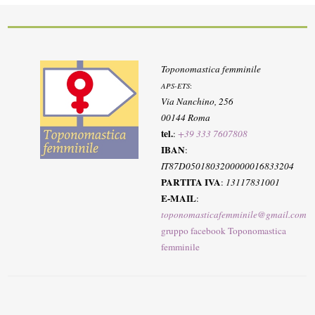
Toponomastica femminile
APS-ETS
:
Via Nanchino, 256
00144 Roma
tel.
:
+39 333 7607808
IBAN
:
IT87D0501803200000016833204
PARTITA IVA
:
13117831001
E-MAIL
:
toponomasticafemminile@gmail.com
gruppo facebook Toponomastica
femminile