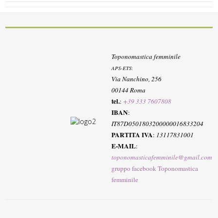
Toponomastica femminile
APS-ETS
:
Via Nanchino, 256
00144 Roma
tel.
:
+39 333 7607808
IBAN
:
IT87D0501803200000016833204
PARTITA IVA
:
13117831001
E-MAIL
:
toponomasticafemminile@gmail.com
gruppo facebook Toponomastica
femminile