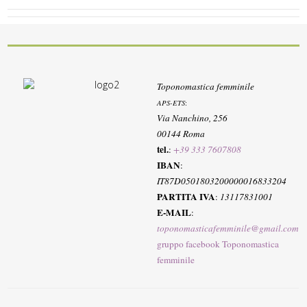
Toponomastica femminile
APS-ETS
:
Via Nanchino, 256
00144 Roma
tel.
:
+39 333 7607808
IBAN
:
IT87D0501803200000016833204
PARTITA IVA
:
13117831001
E-MAIL
:
toponomasticafemminile@gmail.com
gruppo facebook Toponomastica
femminile