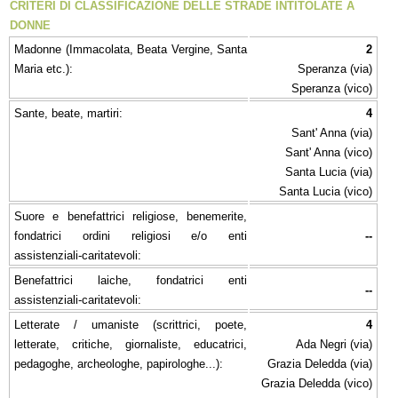
CRITERI DI CLASSIFICAZIONE DELLE STRADE INTITOLATE A
DONNE
Madonne (Immacolata, Beata Vergine, Santa
2
Maria etc.):
Speranza (via)
Speranza (vico)
Sante, beate, martiri:
4
Sant' Anna (via)
Sant' Anna (vico)
Santa Lucia (via)
Santa Lucia (vico)
Suore e benefattrici religiose, benemerite,
fondatrici ordini religiosi e/o enti
--
assistenziali-caritatevoli:
Benefattrici laiche, fondatrici enti
--
assistenziali-caritatevoli:
Letterate / umaniste (scrittrici, poete,
4
letterate, critiche, giornaliste, educatrici,
Ada Negri (via)
pedagoghe, archeologhe, papirologhe...):
Grazia Deledda (via)
Grazia Deledda (vico)