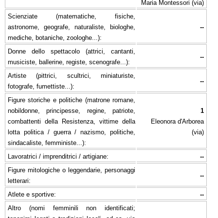
Maria Montessori (via)
Scienziate (matematiche, fisiche,
astronome, geografe, naturaliste, biologhe,
--
mediche, botaniche, zoologhe...):
Donne dello spettacolo (attrici, cantanti,
--
musiciste, ballerine, registe, scenografe...):
Artiste (pittrici, scultrici, miniaturiste,
--
fotografe, fumettiste...):
Figure storiche e politiche (matrone romane,
nobildonne, principesse, regine, patriote,
1
combattenti della Resistenza, vittime della
Eleonora d'Arborea
lotta politica / guerra / nazismo, politiche,
(via)
sindacaliste, femministe...):
Lavoratrici / imprenditrici / artigiane:
--
Figure mitologiche o leggendarie, personaggi
--
letterari:
Atlete e sportive:
--
Altro (nomi femminili non identificati;