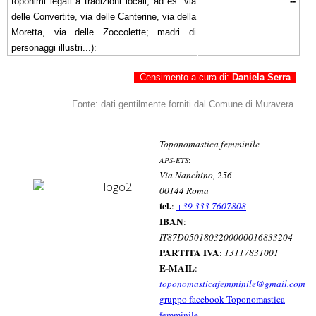
toponimi legati a tradizioni locali, ad es. via
--
delle Convertite, via delle Canterine, via della
Moretta, via delle Zoccolette; madri di
personaggi illustri...):
Censimento a cura di:
Daniela Serra
Fonte: dati gentilmente forniti dal Comune di Muravera.
Toponomastica femminile
APS-ETS
:
Via Nanchino, 256
00144 Roma
tel.
:
+39 333 7607808
IBAN
:
IT87D0501803200000016833204
PARTITA IVA
:
13117831001
E-MAIL
:
toponomasticafemminile@gmail.com
gruppo facebook Toponomastica
femminile