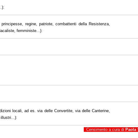
.):
principesse, regine, patriote, combattenti della Resistenza,
dacaliste, femministe...):
dizioni locali, ad es. via delle Convertite, via delle Canterine,
lustri...):
Censimento a cura di
Paola 