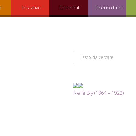
ri
Iniziative
Contributi
Dicono di noi
Nellie Bly (1864 – 1922)