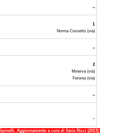
--
1
Norma Cossetto (via)
--
2
Minerva (via)
Feronia (via)
--
--
Spinelli. Aggiornamento a cura di Ilaria Ricci (2023)