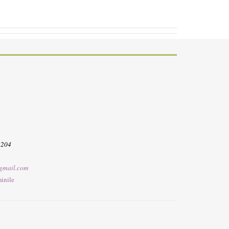
3204
gmail.com
inile