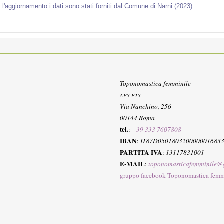
 l'aggiornamento i dati sono stati forniti dal Comune di Narni (2023)
Toponomastica femminile
APS-ETS
:
Via Nanchino, 256
00144 Roma
tel.
:
+39 333 7607808
IBAN
:
IT87D050180320000001683
PARTITA IVA
:
13117831001
E-MAIL
:
toponomasticafemminile@
gruppo facebook Toponomastica femm