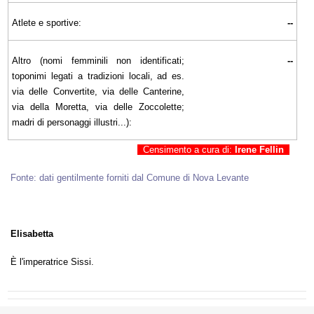
Atlete e sportive:
--
Altro (nomi femminili non identificati;
--
toponimi legati a tradizioni locali, ad es.
via delle Convertite, via delle Canterine,
via della Moretta, via delle Zoccolette;
madri di personaggi illustri...):
Censimento a cura di:
Irene Fellin
Fonte: dati gentilmente forniti dal Comune di Nova Levante
Elisabetta
È l'imperatrice Sissi.