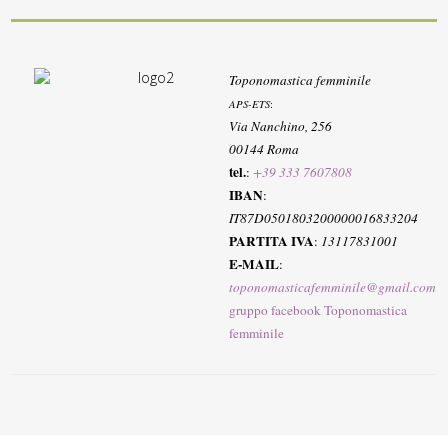
Toponomastica femminile
APS-ETS
:
Via Nanchino, 256
00144 Roma
tel.
:
+39 333 7607808
IBAN
:
IT87D0501803200000016833204
PARTITA IVA
:
13117831001
E-MAIL
:
toponomasticafemminile@gmail.com
gruppo facebook Toponomastica
femminile