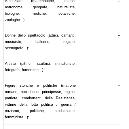
Scienziate (matematiche, fisiche,
--
astronome, geografe, naturaliste,
biologhe, mediche, botaniche,
zoologhe...):
Donne dello spettacolo (attrici, cantanti,
--
musiciste, ballerine, registe,
scenografe...):
Artiste (pittrici, scultrici, miniaturiste,
--
fotografe, fumettiste...):
Figure storiche e politiche (matrone
--
romane, nobildonne, principesse, regine,
patriote, combattenti della Resistenza,
vittime della lotta politica / guerra /
nazismo, politiche, sindacaliste,
femministe...):