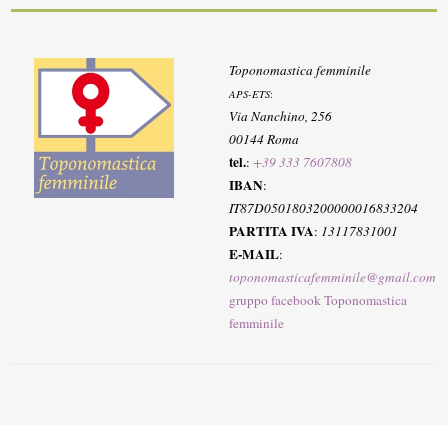
Toponomastica femminile
APS-ETS
:
Via Nanchino, 256
00144 Roma
tel.
:
+39 333 7607808
IBAN
:
IT87D0501803200000016833204
PARTITA IVA
:
13117831001
E-MAIL
:
toponomasticafemminile@gmail.com
gruppo facebook Toponomastica
femminile