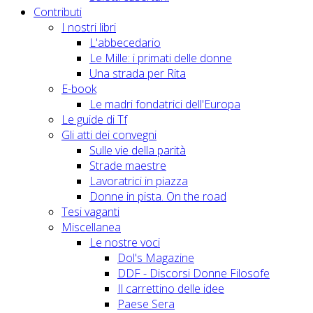
Contributi
I nostri libri
L'abbecedario
Le Mille: i primati delle donne
Una strada per Rita
E-book
Le madri fondatrici dell'Europa
Le guide di Tf
Gli atti dei convegni
Sulle vie della parità
Strade maestre
Lavoratrici in piazza
Donne in pista. On the road
Tesi vaganti
Miscellanea
Le nostre voci
Dol's Magazine
DDF - Discorsi Donne Filosofe
Il carrettino delle idee
Paese Sera