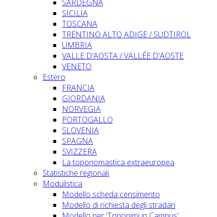
SARDEGNA
SICILIA
TOSCANA
TRENTINO ALTO ADIGE / SUDTIROL
UMBRIA
VALLE D'AOSTA / VALLÉE D'AOSTE
VENETO
Estero
FRANCIA
GIORDANIA
NORVEGIA
PORTOGALLO
SLOVENIA
SPAGNA
SVIZZERA
La toponomastica extraeuropea
Statistiche regionali
Modulistica
Modello scheda censimento
Modello di richiesta degli stradari
Modello per 'Toponimi in Campus'