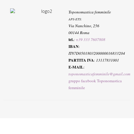
Toponomastica femminile
APS-ETS
:
Via Nanchino, 256
00144 Roma
tel.
:
+39 333 7607808
IBAN
:
IT87D0501803200000016833204
PARTITA IVA
:
13117831001
E-MAIL
:
toponomasticafemminile@gmail.com
gruppo facebook Toponomastica
femminile