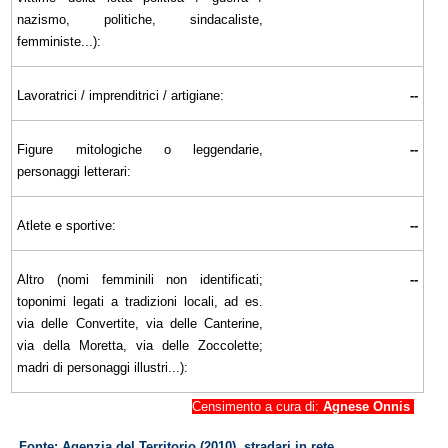
nazismo, politiche, sindacaliste,
femministe...):
Lavoratrici / imprenditrici / artigiane:
--
Figure mitologiche o leggendarie,
--
personaggi letterari:
Atlete e sportive:
--
Altro (nomi femminili non identificati;
--
toponimi legati a tradizioni locali, ad es.
via delle Convertite, via delle Canterine,
via della Moretta, via delle Zoccolette;
madri di personaggi illustri...):
Censimento a cura di:
Agnese Onnis
Fonte: Agenzia del Territorio (2010), stradari in rete