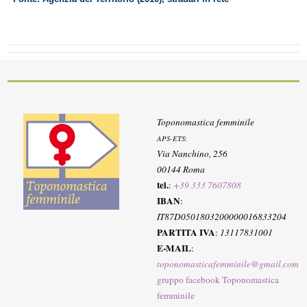
Toponomastica femminile
APS-ETS
:
Via Nanchino, 256
00144 Roma
tel.
:
+39 333 7607808
IBAN
:
IT87D0501803200000016833204
PARTITA IVA
:
13117831001
E-MAIL
:
toponomasticafemminile@gmail.com
gruppo facebook Toponomastica
femminile