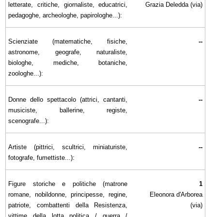
letterate, critiche, giornaliste, educatrici,
Grazia Deledda (via)
pedagoghe, archeologhe, papirologhe...):
Scienziate (matematiche, fisiche,
--
astronome, geografe, naturaliste,
biologhe, mediche, botaniche,
zoologhe...):
Donne dello spettacolo (attrici, cantanti,
--
musiciste, ballerine, registe,
scenografe...):
Artiste (pittrici, scultrici, miniaturiste,
--
fotografe, fumettiste...):
Figure storiche e politiche (matrone
1
romane, nobildonne, principesse, regine,
Eleonora d'Arborea
patriote, combattenti della Resistenza,
(via)
vittime della lotta politica / guerra /