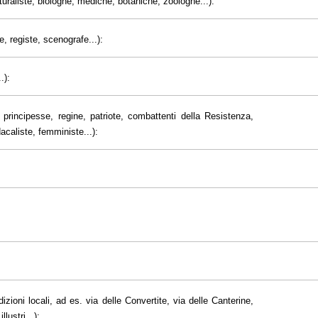
uraliste, biologhe, mediche, botaniche, zoologhe...):
e, registe, scenografe...):
.):
principesse, regine, patriote, combattenti della Resistenza,
dacaliste, femministe...):
dizioni locali, ad es. via delle Convertite, via delle Canterine,
lustri...):