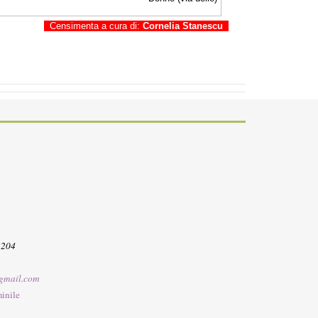
Censimenta a cura di:
Cornelia Stanescu
3204
gmail.com
inile