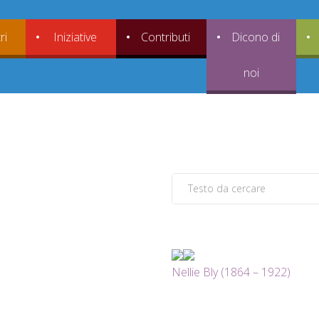
ri
Iniziative
Contributi
Dicono di
noi
Nellie Bly (1864 – 1922)