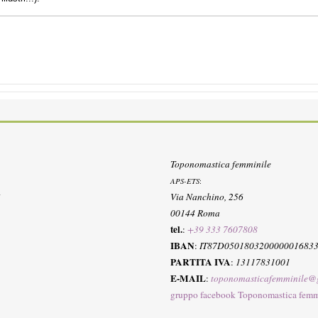
Toponomastica femminile
APS-ETS
:
Via Nanchino, 256
00144 Roma
tel.
:
+39 333 7607808
IBAN
:
IT87D050180320000001683
PARTITA IVA
:
13117831001
E-MAIL
:
toponomasticafemminile@
gruppo facebook Toponomastica femm