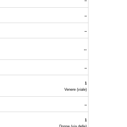
--
--
--
--
--
1
Venere (viale)
--
1
Donne (via delle)