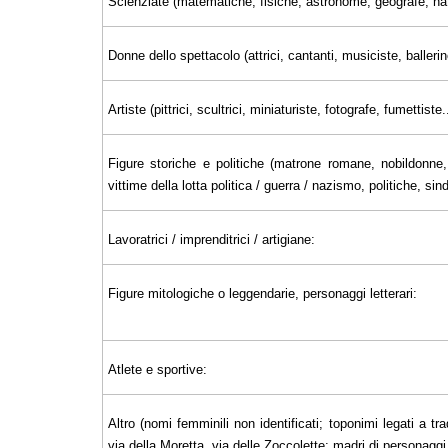
Scienziate (matematiche, fisiche, astronome, geografe, nat
Donne dello spettacolo (attrici, cantanti, musiciste, ballerin
Artiste (pittrici, scultrici, miniaturiste, fotografe, fumettiste..
Figure storiche e politiche (matrone romane, nobildonne, 
vittime della lotta politica / guerra / nazismo, politiche, sin
Lavoratrici / imprenditrici / artigiane:
Figure mitologiche o leggendarie, personaggi letterari:
Atlete e sportive:
Altro (nomi femminili non identificati; toponimi legati a tra
via della Moretta, via delle Zoccolette; madri di personaggi il