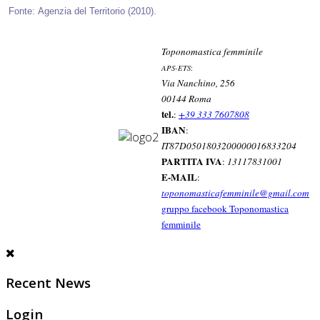
Fonte: Agenzia del Territorio (2010).
Toponomastica femminile
APS-ETS
:
Via Nanchino, 256
00144 Roma
tel.
:
+39 333 7607808
IBAN
:
IT87D0501803200000016833204
PARTITA IVA
:
13117831001
E-MAIL
:
toponomasticafemminile@gmail.com
gruppo facebook Toponomastica
femminile
Recent News
Login