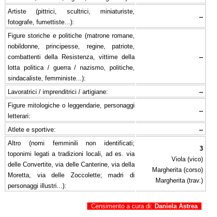
Artiste (pittrici, scultrici, miniaturiste,
--
fotografe, fumettiste...):
Figure storiche e politiche (matrone romane,
nobildonne, principesse, regine, patriote,
combattenti della Resistenza, vittime della
--
lotta politica / guerra / nazismo, politiche,
sindacaliste, femministe...):
Lavoratrici / imprenditrici / artigiane:
--
Figure mitologiche o leggendarie, personaggi
--
letterari:
Atlete e sportive:
--
Altro (nomi femminili non identificati;
3
toponimi legati a tradizioni locali, ad es. via
Viola (vico)
delle Convertite, via delle Canterine, via della
Margherita (corso)
Moretta, via delle Zoccolette; madri di
Margherita (trav.)
personaggi illustri...):
Censimento a cura di:
Daniela Astrea