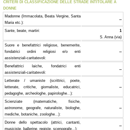
CRITERI DI CLASSIFICAZIONE DELLE STRADE INTITOLARE A
DONNE
Madonne (Immacolata, Beata Vergine, Santa
--
Maria etc.):
Sante, beate, martiri:
1
S. Anna (via)
Suore e benefattrici religiose, benemerite,
fondatrici ordini religiosi e/o enti
--
assistenziali-caritatevoli:
Benefattrici laiche, fondatrici enti
--
assistenziali-caritatevoli:
Letterate / umaniste (scrittrici, poete,
letterate, critiche, giornaliste, educatrici,
--
pedagoghe, archeologhe, papirologhe...):
Scienziate (matematiche, fisiche,
astronome, geografe, naturaliste, biologhe,
--
mediche, botaniche, zoologhe...):
Donne dello spettacolo (attrici, cantanti,
--
musiciste, ballerine, registe, scenografe...):