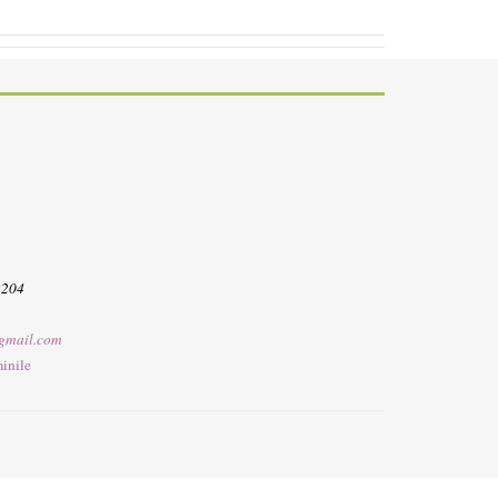
3204
gmail.com
inile