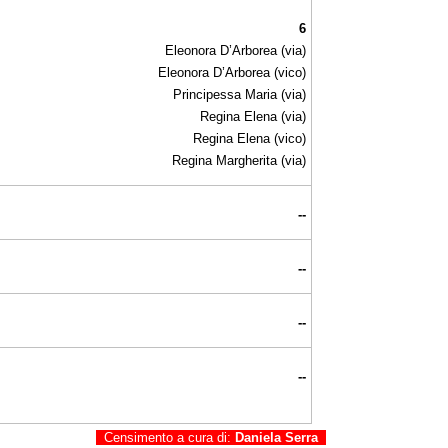
6
Eleonora D’Arborea (via)
Eleonora D’Arborea (vico)
Principessa Maria (via)
Regina Elena (via)
Regina Elena (vico)
Regina Margherita (via)
--
--
--
--
Censimento a cura di:
Daniela Serra