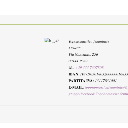
Toponomastica femminile
APS-ETS
:
Via Nanchino, 256
00144 Roma
tel.
:
+39 333 7607808
IBAN
:
IT87D050180320000001683
PARTITA IVA
:
13117831001
E-MAIL
:
toponomasticafemminile@
gruppo facebook Toponomastica femm