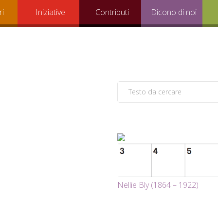
ri
Iniziative
Contributi
Dicono di noi
Nellie Bly (1864 – 1922)